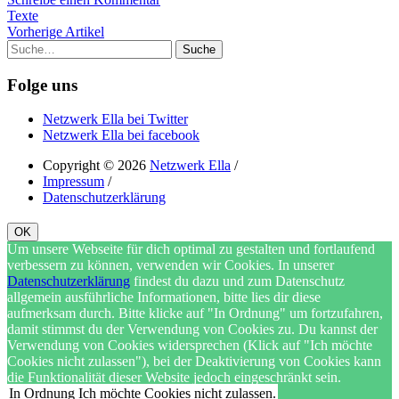
Texte
Vorherige Artikel
Suche
Folge uns
Netzwerk Ella bei Twitter
Netzwerk Ella bei facebook
Copyright © 2026
Netzwerk Ella
/
Impressum
/
Datenschutzerklärung
OK
Um unsere Webseite für dich optimal zu gestalten und fortlaufend
verbessern zu können, verwenden wir Cookies. In unserer
Datenschutzerklärung
findest du dazu und zum Datenschutz
allgemein ausführliche Informationen, bitte lies dir diese
aufmerksam durch. Bitte klicke auf "In Ordnung" um fortzufahren,
damit stimmst du der Verwendung von Cookies zu. Du kannst der
Verwendung von Cookies widersprechen (Klick auf "Ich möchte
Cookies nicht zulassen"), bei der Deaktivierung von Cookies kann
die Funktionalität dieser Website jedoch eingeschränkt sein.
In Ordnung
Ich möchte Cookies nicht zulassen.