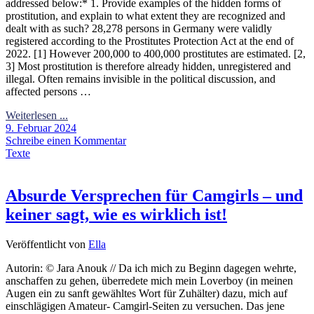
addressed below:* 1. Provide examples of the hidden forms of
prostitution, and explain to what extent they are recognized and
dealt with as such? 28,278 persons in Germany were validly
registered according to the Prostitutes Protection Act at the end of
2022. [1] However 200,000 to 400,000 prostitutes are estimated. [2,
3] Most prostitution is therefore already hidden, unregistered and
illegal. Often remains invisible in the political discussion, and
affected persons …
Weiterlesen ...
9. Februar 2024
Schreibe einen Kommentar
Texte
Absurde Versprechen für Camgirls – und
keiner sagt, wie es wirklich ist!
Veröffentlicht von
Ella
Autorin: © Jara Anouk // Da ich mich zu Beginn dagegen wehrte,
anschaffen zu gehen, überredete mich mein Loverboy (in meinen
Augen ein zu sanft gewähltes Wort für Zuhälter) dazu, mich auf
einschlägigen Amateur- Camgirl-Seiten zu versuchen. Das jene