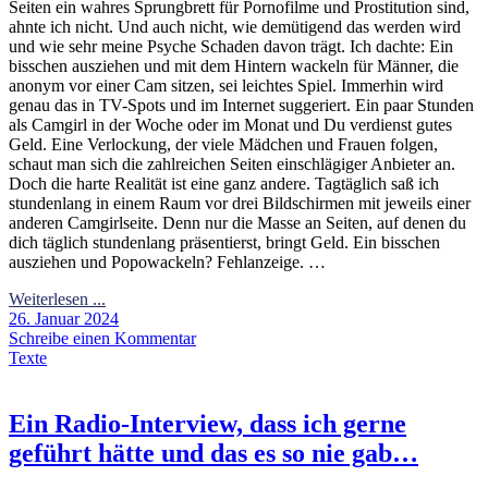
Seiten ein wahres Sprungbrett für Pornofilme und Prostitution sind,
ahnte ich nicht. Und auch nicht, wie demütigend das werden wird
und wie sehr meine Psyche Schaden davon trägt. Ich dachte: Ein
bisschen ausziehen und mit dem Hintern wackeln für Männer, die
anonym vor einer Cam sitzen, sei leichtes Spiel. Immerhin wird
genau das in TV-Spots und im Internet suggeriert. Ein paar Stunden
als Camgirl in der Woche oder im Monat und Du verdienst gutes
Geld. Eine Verlockung, der viele Mädchen und Frauen folgen,
schaut man sich die zahlreichen Seiten einschlägiger Anbieter an.
Doch die harte Realität ist eine ganz andere. Tagtäglich saß ich
stundenlang in einem Raum vor drei Bildschirmen mit jeweils einer
anderen Camgirlseite. Denn nur die Masse an Seiten, auf denen du
dich täglich stundenlang präsentierst, bringt Geld. Ein bisschen
ausziehen und Popowackeln? Fehlanzeige. …
Weiterlesen ...
26. Januar 2024
Schreibe einen Kommentar
Texte
Ein Radio-Interview, dass ich gerne
geführt hätte und das es so nie gab…