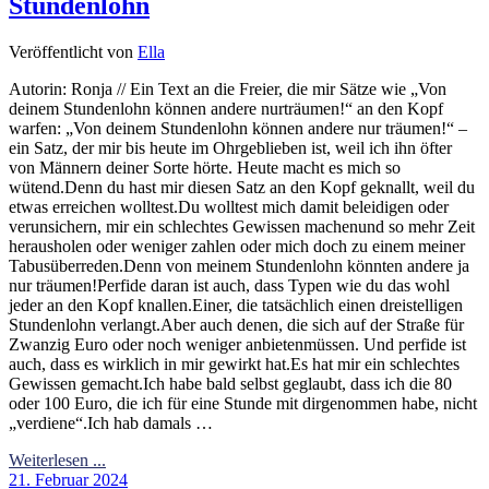
Stundenlohn
Veröffentlicht von
Ella
Autorin: Ronja // Ein Text an die Freier, die mir Sätze wie „Von
deinem Stundenlohn können andere nurträumen!“ an den Kopf
warfen: „Von deinem Stundenlohn können andere nur träumen!“ –
ein Satz, der mir bis heute im Ohrgeblieben ist, weil ich ihn öfter
von Männern deiner Sorte hörte. Heute macht es mich so
wütend.Denn du hast mir diesen Satz an den Kopf geknallt, weil du
etwas erreichen wolltest.Du wolltest mich damit beleidigen oder
verunsichern, mir ein schlechtes Gewissen machenund so mehr Zeit
herausholen oder weniger zahlen oder mich doch zu einem meiner
Tabusüberreden.Denn von meinem Stundenlohn könnten andere ja
nur träumen!Perfide daran ist auch, dass Typen wie du das wohl
jeder an den Kopf knallen.Einer, die tatsächlich einen dreistelligen
Stundenlohn verlangt.Aber auch denen, die sich auf der Straße für
Zwanzig Euro oder noch weniger anbietenmüssen. Und perfide ist
auch, dass es wirklich in mir gewirkt hat.Es hat mir ein schlechtes
Gewissen gemacht.Ich habe bald selbst geglaubt, dass ich die 80
oder 100 Euro, die ich für eine Stunde mit dirgenommen habe, nicht
„verdiene“.Ich hab damals …
Weiterlesen ...
21. Februar 2024