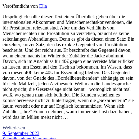
Veröffentlicht von
Ella
Ursprünglich sollte dieser Text einen Überblick geben über die
internationalen Abkommen und Menschenrechtskonventionen, die
für Prostitution relevant sind. Aber um das Verhältnis von
Menschenrechten und Prostitution zu verstehen, braucht es keine
seitenlangen Abhandlungen. Denn es gibt da diesen einen Satz: Ein
einzelner, kurzer Satz, der das exakte Gegenteil von Prostitution
beschreibt. Und der reicht aus. Er beschreibt das Gegenteil davon,
wenn einem nachts im Winter der Zuhälter die Jacke abnimmt.
Davon, sich im Anschluss für 40€ gegen eine vereiste Mauer ficken
zu lassen, um Essen auf den Tisch zu bekommen. Im Wissen, dass
von diesen 40€ keine 40€ für Essen übrig bleiben. Das Gegenteil
davon, von der Gnade des „Bordellbetreibenden“ abhängig zu sein
für jede Mahlzeit, jeden Arztbesuch. Weil man die Landessprache
nicht spricht, die Gesetzeslage nicht kennt – womöglich nicht mal
weiß, wo genau man sich befindet. Die Kunden scheinen es
komischerweise nicht zu hinterfragen, wenn die „Sexarbeiterin“ sie
kaum versteht oder nur auf Englisch kommuniziert. Wenn sich
Zuhälter „ihre“ Frauen nehmen, wann immer sie Lust dazu haben,
wird das im Milieu meist nicht …
Weiterlesen ...
9. September 2023
Schreibe einen Kommentar