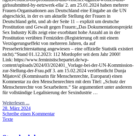
girlssubmitted-by-netzwerk-ella/ 2. am 25.01.2024 haben mehrere
Frauen-Organisationen aus Deutschland eine Eingabe an die UN
abgeschickt, in der es um aktuelle Stellung der Frauen in
Deutschland geht, und ab der Seite 11 – explizit um deutsche
Prostitution und Gewalt gegen Frauen:„Das Dokumentationsprojekt
Sex Industry Kills zeigt eine exorbitant hohe Anzahl an in der
Prostitution verübten Femiziden (Registrierung oft mit einem
Verzögerungseffekt von mehreren Jahren, da auf
Presseberichterstattung angewiesen – eine offizielle Statistik existiert
nicht).“Stand 01.12.2023: 112 Mordopfer seit dem Jahr 2000!
Link: https://www.feministischepartei.de/wp-
content/uploads/2024/03/202401_Vorlage-bei-der-UN-Kommission-
zur-Stellung-der-Frau.pdf 3. am 15.02.2024 veröffentlicht Dunja
Mijatović (Kommissarin für Menschenrechte, Europarat) einen
Kommentar zu den Menschenrechten mit dem Titel: „Schutz der
Menschenrechte von Sexarbeitern.“ Sie argumentiert unter anderem
für vollständige Legalisierung der Sexindustrie …
Weiterlesen ...
28. März 2024
Schreibe einen Kommentar
Texte