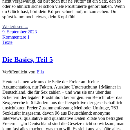
nicht vergewaltigt, du bist doch nur ne Nutte“ ist ein Satz, den so
oder so ähnlich sicher schon viele Prostituierte gehört haben. Wenn
du Glück hast, hört dein Körper schnell auf, mitzumachen. Du
spürst kaum noch etwas, dein Kopf fühlt …
Weiterlesen ...
9. September 2023
Kommentare 1
Texte
Die Basics, Teil 5
Veröffentlicht von
Ella
Heute schauen wir uns die Seite der Freier an. Keine
Argumentation, nur Fakten. Auszüge Untersuchung 1:Männer in
Deutschland, die für Sex zahlen – und was sie uns über das
Scheitern der legalen Prostitution beibringen: ein Bericht über das
Sexgewerbe in 6 Ländern aus der Perspektive der gesellschaftlich
unsichtbaren Freier Zusammenfassung Methode: Umfrage, 763
Sexkäufer insgesamt, davon 96 aus Deutschland; anonyme
Interviews; qualitative und quantitative Daten Zitate von befragten
Freiern: – „In Deutschland sind die Gesetze nicht so wirksam; man
kann fast alles machen, was man will. Es sieht aus, als hätte alles