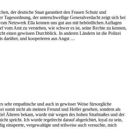
üchen, der deutsche Staat garantiert den Frauen Schutz und
der Tagesordnung, der unterschwellige Generalverdacht zeigt sich bei
Wir vom Netzwerk Ella kennen uns gut aus mit behördlichen Auflagen
ef vom Amt zu verstehen, wie schwer es ist, seine Rechte zu kennen,
cht einen gewissen Durchblick. In anderen Ländern ist die Polizei
is darüber, und kooperieren aus Angst …
 es sehr empathische und auch in gewisser Weise fürsorgliche
zei somit nicht als meinen Freund und Helfer gesehen, sondern als
viel Älteren bekam, wurde mir wegen des hohen Strafmaßes und der
cht spricht. Ich wurde regelrecht darauf abgerichtet, loyal zu sein,
ig einsperrte, vergewaltigte und teilweise auch versuchte, mich