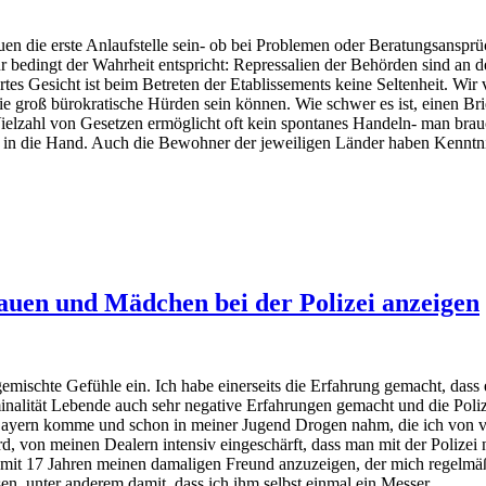
auen die erste Anlaufstelle sein- ob bei Problemen oder Beratungsanspr
nur bedingt der Wahrheit entspricht: Repressalien der Behörden sind an 
dertes Gesicht ist beim Betreten der Etablissements keine Seltenheit. 
e groß bürokratische Hürden sein können. Wie schwer es ist, einen Bri
e Vielzahl von Gesetzen ermöglicht oft kein spontanes Handeln- man brau
ke in die Hand. Auch die Bewohner der jeweiligen Länder haben Kenntn
rauen und Mädchen bei der Polizei anzeigen
 gemischte Gefühle ein. Ich habe einerseits die Erfahrung gemacht, dass
riminalität Lebende auch sehr negative Erfahrungen gemacht und die Poli
s Bayern komme und schon in meiner Jugend Drogen nahm, die ich von 
, von meinen Dealern intensiv eingeschärft, dass man mit der Polizei ni
, mit 17 Jahren meinen damaligen Freund anzuzeigen, der mich regelmäß
sen, unter anderem damit, dass ich ihm selbst einmal ein Messer …