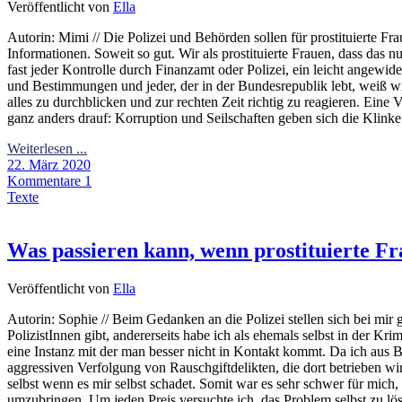
Veröffentlicht von
Ella
Autorin: Mimi // Die Polizei und Behörden sollen für prostituierte Fr
Informationen. Soweit so gut. Wir als prostituierte Frauen, dass das 
fast jeder Kontrolle durch Finanzamt oder Polizei, ein leicht angewi
und Bestimmungen und jeder, der in der Bundesrepublik lebt, weiß wi
alles zu durchblicken und zur rechten Zeit richtig zu reagieren. Ein
ganz anders drauf: Korruption und Seilschaften geben sich die Klin
Weiterlesen ...
22. März 2020
Kommentare 1
Texte
Was passieren kann, wenn prostituierte F
Veröffentlicht von
Ella
Autorin: Sophie // Beim Gedanken an die Polizei stellen sich bei mir
PolizistInnen gibt, andererseits habe ich als ehemals selbst in der K
eine Instanz mit der man besser nicht in Kontakt kommt. Da ich au
aggressiven Verfolgung von Rauschgiftdelikten, die dort betrieben wird
selbst wenn es mir selbst schadet. Somit war es sehr schwer für mich
umzubringen. Um jeden Preis versuchte ich, das Problem selbst zu lö