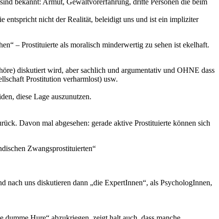
 sind bekannt: Armut, Gewaltvorerfahrung, dritte Personen die beim
ntspricht nicht der Realität, beleidigt uns und ist ein impliziter
n“ – Prostituierte als moralisch minderwertig zu sehen ist ekelhaft.
 gehöre) diskutiert wird, aber sachlich und argumentativ und OHNE dass
llschaft Prostitution verharmlost) usw.
heiden, diese Lage auszunutzen.
 zurück. Davon mal abgesehen: gerade aktive Prostituierte können sich
ändischen Zwangsprostituierten“
 und nach uns diskutieren dann „die ExpertInnen“, als PsychologInnen,
 ´ne dumme Hure“ abzukriegen, zeigt halt auch, dass manche