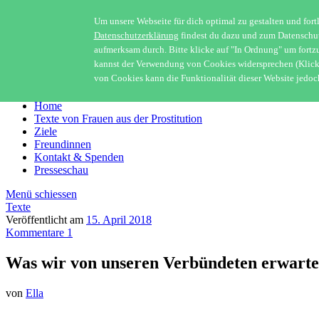
Um unsere Webseite für dich optimal zu gestalten und fort
Datenschutzerklärung
findest du dazu und zum Datenschutz 
Netzwerk Ella
aufmerksam durch. Bitte klicke auf "In Ordnung" um fort
kannst der Verwendung von Cookies widersprechen (Klick a
von Cookies kann die Funktionalität dieser Website jedoc
Menü
Home
Texte von Frauen aus der Prostitution
Ziele
Freundinnen
Kontakt & Spenden
Presseschau
Menü schiessen
Texte
Veröffentlicht am
15. April 2018
Kommentare 1
Was wir von unseren Verbündeten erwart
von
Ella