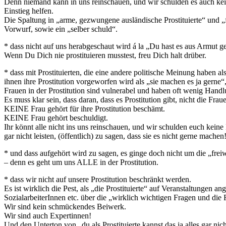
Denn niemand kann in uns reinschauen, und wir schulden es auch kein
Einstieg helfen.
Die Spaltung in „arme, gezwungene ausländische Prostituierte“ und „frei
Vorwurf, sowie ein „selber schuld“.
* dass nicht auf uns herabgeschaut wird á la „Du hast es aus Armut ge
Wenn Du Dich nie prostituieren musstest, freu Dich halt drüber.
* dass mit Prostituierten, die eine andere politische Meinung haben a
ihnen ihre Prostitution vorgeworfen wird als „sie machen es ja gerne“,
Frauen in der Prostitution sind vulnerabel und haben oft wenig Hand
Es muss klar sein, dass daran, dass es Prostitution gibt, nicht die Fr
KEINE Frau gehört für ihre Prostitution beschämt.
KEINE Frau gehört beschuldigt.
Ihr könnt alle nicht ins uns reinschauen, und wir schulden euch keine 
gar nicht leisten, (öffentlich) zu sagen, dass sie es nicht gerne machen
* und dass aufgehört wird zu sagen, es ginge doch nicht um die „frei
– denn es geht um uns ALLE in der Prostitution.
* dass wir nicht auf unsere Prostitution beschränkt werden.
Es ist wirklich die Pest, als „die Prostituierte“ auf Veranstaltungen
SozialarbeiterInnen etc. über die „wirklich wichtigen Fragen und die 
Wir sind kein schmückendes Beiwerk.
Wir sind auch Expertinnen!
Und den Unterton von „du als Prostituierte kannst das ja alles gar n