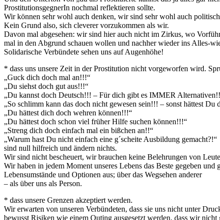
ProstitutionsgegnerIn nochmal reflektieren sollte.
Wir können sehr wohl auch denken, wir sind sehr wohl auch politisch, 
Kein Grund also, sich cleverer vorzukommen als wir.
Davon mal abgesehen: wir sind hier auch nicht im Zirkus, wo Vorführ
mal in den Abgrund schauen wollen und nachher wieder ins Alles-w
Solidarische Verbündete sehen uns auf Augenhöhe!
* dass uns unsere Zeit in der Prostitution nicht vorgeworfen wird. Sp
„Guck dich doch mal an!!!“
„Du siehst doch gut aus!!!“
„Du kannst doch Deutsch!!! – Für dich gibt es IMMER Alternativen!!
„So schlimm kann das doch nicht gewesen sein!!! – sonst hättest Du da
„Du hättest dich doch wehren können!!!“
„Du hättest doch schon viel früher Hilfe suchen können!!!“
„Streng dich doch einfach mal ein bißchen an!!“
„Warum hast Du nicht einfach eine g´scheite Ausbildung gemacht?!“
sind null hilfreich und ändern nichts.
Wir sind nicht bescheuert, wir brauchen keine Belehrungen von Leu
Wir haben in jedem Moment unseres Lebens das Beste gegeben und get
Lebensumstände und Optionen aus; über das Wegsehen anderer
– als über uns als Person.
* dass unsere Grenzen akzeptiert werden.
Wir erwarten von unseren Verbündeten, dass sie uns nicht unter Druck
bewusst Risiken wie einem Outing ausgesetzt werden, dass wir nicht 