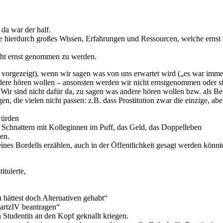
 da war der half.
de hierdurch großes Wissen, Erfahrungen und Ressourcen, welche ernst
icht ernst genommen zu werden.
rgezeigt), wenn wir sagen was von uns erwartet wird („es war immer all
ndere hören wollen – ansonsten werden wir nicht ernstgenommen oder s
ir sind nicht dafür da, zu sagen was andere hören wollen bzw. als Bewe
 die vielen nicht passen: z.B. dass Prostitution zwar die einzige, ab
würden
s Schnattern mit Kolleginnen im Puff, das Geld, das Doppelleben
en.
nes Bordells erzählen, auch in der Öffentlichkeit gesagt werden könnt
ituierte,
 hättest doch Alternativen gehabt“
HartzIV beantragen“
 Studentin an den Kopf geknallt kriegen.