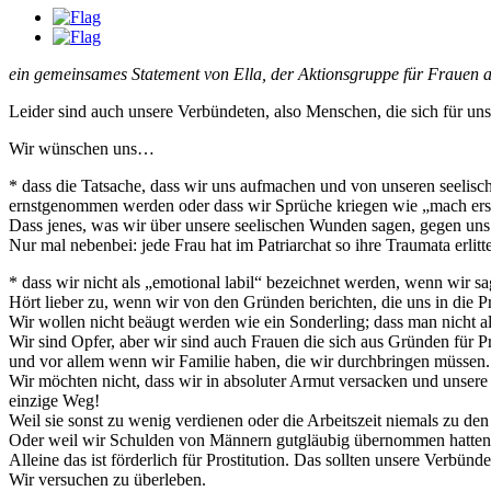
ein gemeinsames Statement von Ella, der Aktionsgruppe für Frauen au
Leider sind auch unsere Verbündeten, also Menschen, die sich für uns 
Wir wünschen uns…
* dass die Tatsache, dass wir uns aufmachen und von unseren seelisc
ernstgenommen werden oder dass wir Sprüche kriegen wie „mach erstma
Dass jenes, was wir über unsere seelischen Wunden sagen, gegen uns ve
Nur mal nebenbei: jede Frau hat im Patriarchat so ihre Traumata erlit
* dass wir nicht als „emotional labil“ bezeichnet werden, wenn wir
Hört lieber zu, wenn wir von den Gründen berichten, die uns in die Pr
Wir wollen nicht beäugt werden wie ein Sonderling; dass man nicht a
Wir sind Opfer, aber wir sind auch Frauen die sich aus Gründen für
und vor allem wenn wir Familie haben, die wir durchbringen müssen.
Wir möchten nicht, dass wir in absoluter Armut versacken und unsere 
einzige Weg!
Weil sie sonst zu wenig verdienen oder die Arbeitszeit niemals zu de
Oder weil wir Schulden von Männern gutgläubig übernommen hatten, b
Alleine das ist förderlich für Prostitution. Das sollten unsere Verbünde
Wir versuchen zu überleben.