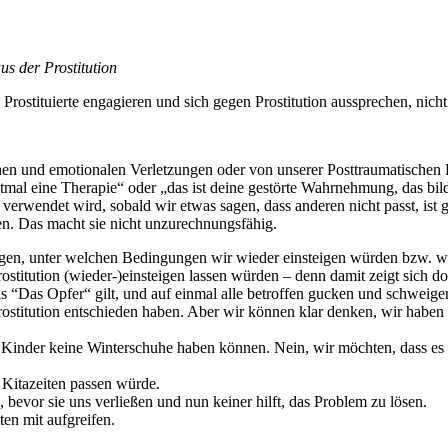
s der Prostitution
Prostituierte engagieren und sich gegen Prostitution aussprechen, nicht
hen und emotionalen Verletzungen oder von unserer Posttraumatischen Be
l eine Therapie“ oder „das ist deine gestörte Wahrnehmung, das bilde
rwendet wird, sobald wir etwas sagen, dass anderen nicht passt, ist ga
ten. Das macht sie nicht unzurechnungsfähig.
 sagen, unter welchen Bedingungen wir wieder einsteigen würden bzw. 
ostitution (wieder-)einsteigen lassen würden – denn damit zeigt sich d
ls “Das Opfer“ gilt, und auf einmal alle betroffen gucken und schweig
 Prostitution entschieden haben. Aber wir können klar denken, wir hab
Kinder keine Winterschuhe haben können. Nein, wir möchten, dass es uns
n Kitazeiten passen würde.
evor sie uns verließen und nun keiner hilft, das Problem zu lösen.
ten mit aufgreifen.