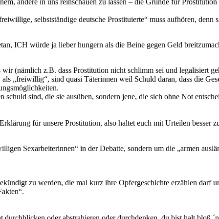
em, andere in uns reinschauen zu lassen – die Gründe für Prostitution
willige, selbstständige deutsche Prostituierte“ muss aufhören, denn sie e
tan, ICH würde ja lieber hungern als die Beine gegen Geld breitzumache
ls wir (nämlich z.B. dass Prostitution nicht schlimm sei und legalisiert
 als „freiwillig“, sind quasi Täterinnen weil Schuld daran, dass die Gese
lungsmöglichkeiten.
auen schuld sind, die sie ausüben, sondern jene, die sich ohne Not entsc
Erklärung für unsere Prostitution, also haltet euch mit Urteilen besser
!
willigen Sexarbeiterinnen“ in der Debatte, sondern um die „armen ausl
 angekündigt zu werden, die mal kurz ihre Opfergeschichte erzählen darf
Fakten“.
icht durchblicken oder abstrahieren oder durchdenken, du bist halt bloß