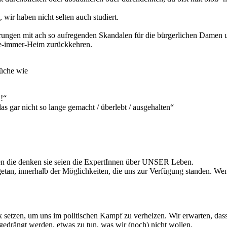
wir haben nicht selten auch studiert.
ungen mit ach so aufregenden Skandalen für die bürgerlichen Damen und
ie-immer-Heim zurückkehren.
rüche wie
!“
s gar nicht so lange gemacht / überlebt / ausgehalten“
ten die denken sie seien die ExpertInnen über UNSER Leben.
an, innerhalb der Möglichkeiten, die uns zur Verfügung standen. Wenn
 setzen, um uns im politischen Kampf zu verheizen. Wir erwarten, dass
gedrängt werden, etwas zu tun, was wir (noch) nicht wollen.