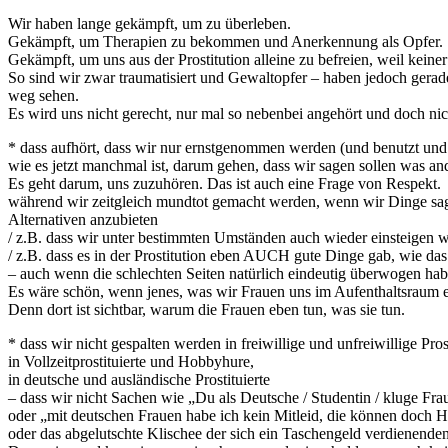
Wir haben lange gekämpft, um zu überleben.
Gekämpft, um Therapien zu bekommen und Anerkennung als Opfer.
Gekämpft, um uns aus der Prostitution alleine zu befreien, weil keiner
So sind wir zwar traumatisiert und Gewaltopfer – haben jedoch gera
weg sehen.
Es wird uns nicht gerecht, nur mal so nebenbei angehört und doch n
* dass aufhört, dass wir nur ernstgenommen werden (und benutzt und vo
wie es jetzt manchmal ist, darum gehen, dass wir sagen sollen was a
Es geht darum, uns zuzuhören. Das ist auch eine Frage von Respekt. W
während wir zeitgleich mundtot gemacht werden, wenn wir Dinge sagen,
Alternativen anzubieten
/ z.B. dass wir unter bestimmten Umständen auch wieder einsteigen 
/ z.B. dass es in der Prostitution eben AUCH gute Dinge gab, wie da
– auch wenn die schlechten Seiten natürlich eindeutig überwogen hab
Es wäre schön, wenn jenes, was wir Frauen uns im Aufenthaltsraum ei
Denn dort ist sichtbar, warum die Frauen eben tun, was sie tun.
* dass wir nicht gespalten werden in freiwillige und unfreiwillige Prost
in Vollzeitprostituierte und Hobbyhure,
in deutsche und ausländische Prostituierte
– dass wir nicht Sachen wie „Du als Deutsche / Studentin / kluge Frau
oder „mit deutschen Frauen habe ich kein Mitleid, die können doch 
oder das abgelutschte Klischee der sich ein Taschengeld verdienenden